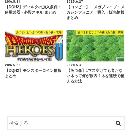
2016.5.21
2025.6.27
【DQH2】ディルクの加入条件・
【コンビニ】「メガブレイブ・メ
使用武器・必殺スキル まとめ
ガシンフォニア」購入・販売情報
まとめ
あつまれどうぶつの森（あつ森）攻略
あつまれどうぶつの森（あつ森）攻略
2016.5.26
2020.5.4
【DQH2】モンスターコイン情報
【あつ森】1マス空けても育たな
まとめ
い木って何が原因？木を連続で植
える方法