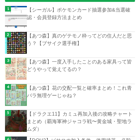
【シーガル】ポケモンカード抽選参加&当選確
認・会員登録方法まとめ
【あつ森】真のゲテモノ枠ってどの住人だと思
う？【ブサイク選手権】
【あつ森】一度入手したことのある家具って皆
どうやって覚えてるの？
【あつ森】花の交配一覧と確率まとめ！これ青
バラ無理ゲーじゃね？
【ドラクエ11】カミュ再加入後の攻略チャート
まとめ（覇海軍神ジャコラ戦〜黄金城・聖地ラ
ムダ）