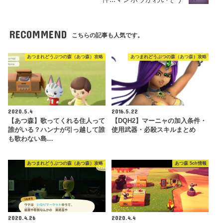
RECOMMEND
こちらの記事も人気です。
あつまれどうぶつの森（あつ森）攻略
あつまれどうぶつの森（あつ森）攻略
2020.5.4
2016.5.22
【あつ森】歌ってくれる住人って
【DQH2】マーニャの加入条件・
誰がいる？ハンナが引っ越して誰
使用武器・必殺スキルまとめ
も歌わない島…
あつまれどうぶつの森（あつ森）攻略
あつ森 5ch情報
2020.4.26
2020.4.4