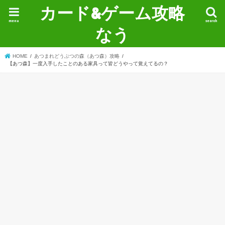
カード&ゲーム攻略
menu
search
なう
HOME
あつまれどうぶつの森（あつ森）攻略
【あつ森】一度入手したことのある家具って皆どうやって覚えてるの？