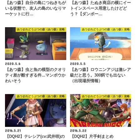
【あつ森】自分の島につねきちが
【あつ森】たぬき商店の横にイー
いる状態で、友人の島のいなりマ
トインスペース用意したけどど
ーケットに行…
う？【ダンボー…
あつまれどうぶつの森（あつ森）攻略
あつまれどうぶつの森（あつ森）攻略
2020.5.6
2020.5.5
【あつ森】虫と魚の模型のクオリ
【あつ森】ロウニンアジは激レア
ティ差が酷すぎる件...マンボウか
級だと思う。300餌でも出ない
わいそう
（出現場所情報）
あつまれどうぶつの森（あつ森）攻略
あつまれどうぶつの森（あつ森）攻略
2016.5.21
2016.5.22
【DQH2】テレシア(cv:武井咲)の
【DQH2】片手剣まとめ