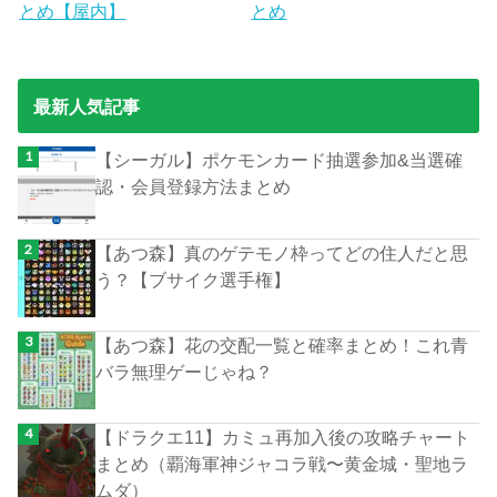
とめ【屋内】
とめ
最新人気記事
【シーガル】ポケモンカード抽選参加&当選確
認・会員登録方法まとめ
【あつ森】真のゲテモノ枠ってどの住人だと思
う？【ブサイク選手権】
【あつ森】花の交配一覧と確率まとめ！これ青
バラ無理ゲーじゃね？
【ドラクエ11】カミュ再加入後の攻略チャート
まとめ（覇海軍神ジャコラ戦〜黄金城・聖地ラ
ムダ）