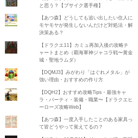
と思う？【ブサイク選手権】
【あつ森】どうしても追い出したい住人に
モヤモヤが発生しないんだけど対処法・解
決策ある？
【ドラクエ11】カミュ再加入後の攻略チ
ャートまとめ（覇海軍神ジャコラ戦〜黄金
城・聖地ラムダ）
【DQMJ3】みがわり「はぐれメタル」が
強い理由・おすすめの作り方
【DQH2】おすすめ攻略Tips・最強キャ
ラ・パーティ・装備・職業〜【ドラクエヒ
ーローズ攻略Web】
【あつ森】一度入手したことのある家具っ
て皆どうやって覚えてるの？