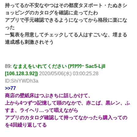
持ってるか不安なやつはその都度タヌポート・たぬきシ
ョッピングのカタログを確認に走ってたわ
アプリで手元確認できるようになってから格段に楽にな
った
一覧表を用意してチェックしてる人はすごいな、埋まる
達成感も刺激されそう
89:
なまえをいれてください (ｱｳｱｳｳｰ Sac5-LjII
[106.128.3.92])
2020/05/06(水) 03:00:25.28
ID:ShiYWDh3a
>>77
商店の壁紙床はつぶきちに話しかけて、
上から4つずつ記憶して頭のなかで、赤こば、黒レン、ふ
すま、ライヘリ…って唱えながら
アプリのカタログ確認して持ってなかったら購入っての
を4回繰り返してる