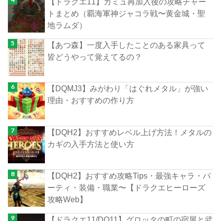
【ドラクエ11】カミュ再加入後の攻略チャー
トまとめ（覇海軍神ジャコラ戦〜黄金城・聖
地ラムダ）
【あつ森】一度入手したことのある家具って
皆どうやって覚えてるの？
【DQMJ3】みがわり「はぐれメタル」が強い
理由・おすすめの作り方
【DQH2】おすすめレベル上げ方法！メタルの
カギの入手方法と使い方
【DQH2】おすすめ攻略Tips・最強キャラ・パ
ーティ・装備・職業〜【ドラクエヒーローズ
攻略Web】
【ドラクエ11/DQ11】グロッタの町の宿屋と武