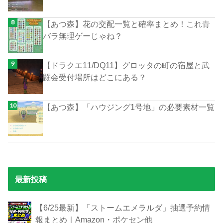
【あつ森】花の交配一覧と確率まとめ！これ青
バラ無理ゲーじゃね？
【ドラクエ11/DQ11】グロッタの町の宿屋と武
闘会受付場所はどこにある？
【あつ森】「ハウジング1号地」の必要素材一覧
最新投稿
【6/25最新】「ストームエメラルダ」抽選予約情
報まとめ｜Amazon・ポケセン他