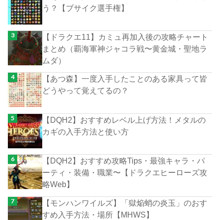
う？【ブサイク選手権】
【ドラクエ11】カミュ再加入後の攻略チャート
まとめ（覇海軍神ジャコラ戦〜黄金城・聖地ラ
ムダ）
【あつ森】一度入手したことのある家具って皆
どうやって覚えてるの？
【DQH2】おすすめレベル上げ方法！メタルの
カギの入手方法と使い方
【DQH2】おすすめ攻略Tips・最強キャラ・パ
ーティ・装備・職業〜【ドラクエヒーローズ攻
略Web】
【モンハンワイルズ】「獄焔蛸の炎玉」のおす
すめ入手方法・場所【MHWS】