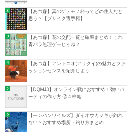
【あつ森】真のゲテモノ枠ってどの住人だと
思う？【ブサイク選手権】
【あつ森】花の交配一覧と確率まとめ！これ
青バラ無理ゲーじゃね？
【あつ森】アントニオ(アリクイ)の魅力とファ
ッションセンスを紹介しよう
【DQMJ3】オンライン戦におすすめ！強いパ
ーティの作り方 ②４枠亀
【モンハンワイルズ】ダイオウカジキが釣れ
ない？おすすめ場所・釣り方まとめ