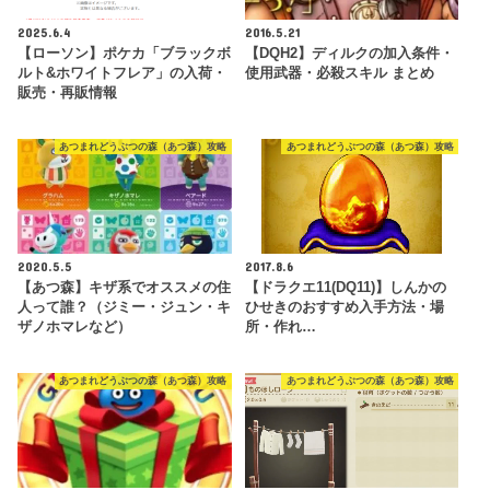
2025.6.4
2016.5.21
【ローソン】ポケカ「ブラックボ
【DQH2】ディルクの加入条件・
ルト&ホワイトフレア」の入荷・
使用武器・必殺スキル まとめ
販売・再販情報
あつまれどうぶつの森（あつ森）攻略
あつまれどうぶつの森（あつ森）攻略
2020.5.5
2017.8.6
【あつ森】キザ系でオススメの住
【ドラクエ11(DQ11)】しんかの
人って誰？（ジミー・ジュン・キ
ひせきのおすすめ入手方法・場
ザノホマレなど）
所・作れ…
あつまれどうぶつの森（あつ森）攻略
あつまれどうぶつの森（あつ森）攻略