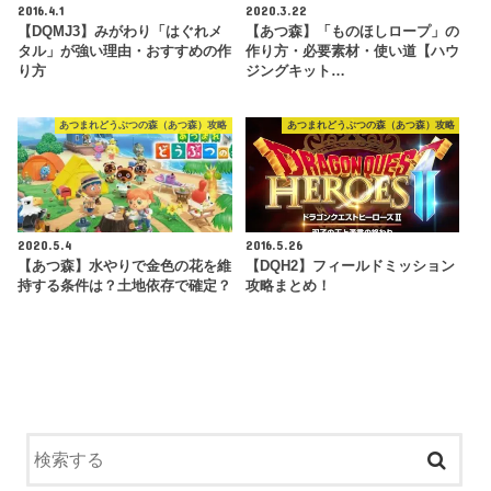
2016.4.1
2020.3.22
【DQMJ3】みがわり「はぐれメ
【あつ森】「ものほしロープ」の
タル」が強い理由・おすすめの作
作り方・必要素材・使い道【ハウ
り方
ジングキット…
あつまれどうぶつの森（あつ森）攻略
あつまれどうぶつの森（あつ森）攻略
2020.5.4
2016.5.26
【あつ森】水やりで金色の花を維
【DQH2】フィールドミッション
持する条件は？土地依存で確定？
攻略まとめ！