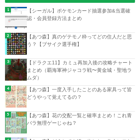
【シーガル】ポケモンカード抽選参加&当選確
認・会員登録方法まとめ
【あつ森】真のゲテモノ枠ってどの住人だと思
う？【ブサイク選手権】
【ドラクエ11】カミュ再加入後の攻略チャート
まとめ（覇海軍神ジャコラ戦〜黄金城・聖地ラ
ムダ）
【あつ森】一度入手したことのある家具って皆
どうやって覚えてるの？
【あつ森】花の交配一覧と確率まとめ！これ青
バラ無理ゲーじゃね？