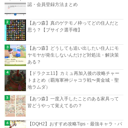
認・会員登録方法まとめ
【あつ森】真のゲテモノ枠ってどの住人だと
思う？【ブサイク選手権】
【あつ森】どうしても追い出したい住人にモ
ヤモヤが発生しないんだけど対処法・解決策
ある？
【ドラクエ11】カミュ再加入後の攻略チャー
トまとめ（覇海軍神ジャコラ戦〜黄金城・聖
地ラムダ）
【あつ森】一度入手したことのある家具って
皆どうやって覚えてるの？
【DQH2】おすすめ攻略Tips・最強キャラ・パ