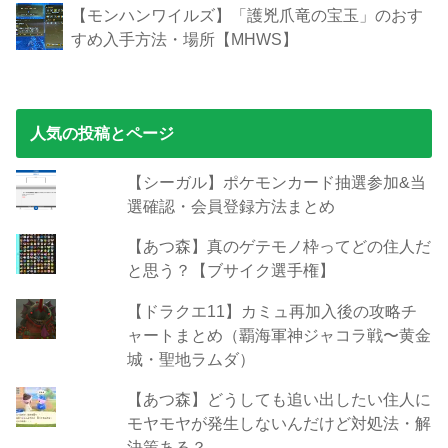
【モンハンワイルズ】「護兇爪竜の宝玉」のおす
すめ入手方法・場所【MHWS】
人気の投稿とページ
【シーガル】ポケモンカード抽選参加&当
選確認・会員登録方法まとめ
【あつ森】真のゲテモノ枠ってどの住人だ
と思う？【ブサイク選手権】
【ドラクエ11】カミュ再加入後の攻略チ
ャートまとめ（覇海軍神ジャコラ戦〜黄金
城・聖地ラムダ）
【あつ森】どうしても追い出したい住人に
モヤモヤが発生しないんだけど対処法・解
決策ある？