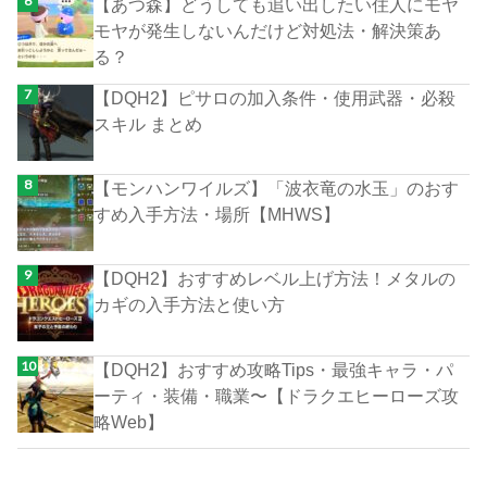
【あつ森】どうしても追い出したい住人にモヤ
モヤが発生しないんだけど対処法・解決策あ
る？
【DQH2】ピサロの加入条件・使用武器・必殺
スキル まとめ
【モンハンワイルズ】「波衣竜の水玉」のおす
すめ入手方法・場所【MHWS】
【DQH2】おすすめレベル上げ方法！メタルの
カギの入手方法と使い方
【DQH2】おすすめ攻略Tips・最強キャラ・パ
ーティ・装備・職業〜【ドラクエヒーローズ攻
略Web】