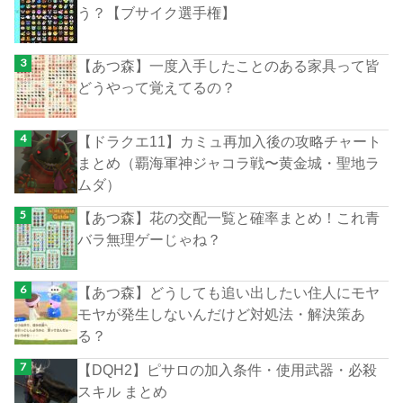
う？【ブサイク選手権】
【あつ森】一度入手したことのある家具って皆
どうやって覚えてるの？
【ドラクエ11】カミュ再加入後の攻略チャート
まとめ（覇海軍神ジャコラ戦〜黄金城・聖地ラ
ムダ）
【あつ森】花の交配一覧と確率まとめ！これ青
バラ無理ゲーじゃね？
【あつ森】どうしても追い出したい住人にモヤ
モヤが発生しないんだけど対処法・解決策あ
る？
【DQH2】ピサロの加入条件・使用武器・必殺
スキル まとめ