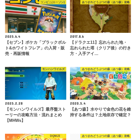
コンビニ(ローソン)
あつまれどうぶつの森（あつ森）攻略
2025.6.4
2017.8.6
【セブン】ポケカ「ブラックボル
【ドラクエ11】忘れられた地・
ト&ホワイトフレア」の入荷・販
忘れられた塔（クリア後）の行き
売・再販情報
方・入手アイ…
モンハンワイルズ
あつまれどうぶつの森（あつ森）攻略
2025.2.28
2020.5.4
【モンハンワイルズ】最序盤スト
【あつ森】水やりで金色の花を維
ーリーの攻略方法・流れまとめ
持する条件は？土地依存で確定？
【MHWs】
DQMJ3
あつまれどうぶつの森（あつ森）攻略