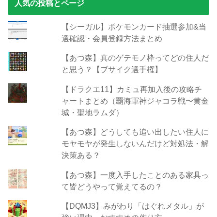
人気の投稿とページ
【シーガル】ポケモンカード抽選参加&当
選確認・会員登録方法まとめ
【あつ森】真のゲテモノ枠ってどの住人だ
と思う？【ブサイク選手権】
【ドラクエ11】カミュ再加入後の攻略チ
ャートまとめ（覇海軍神ジャコラ戦〜黄金
城・聖地ラムダ）
【あつ森】どうしても追い出したい住人に
モヤモヤが発生しないんだけど対処法・解
決策ある？
【あつ森】一度入手したことのある家具っ
て皆どうやって覚えてるの？
【DQMJ3】みがわり「はぐれメタル」が