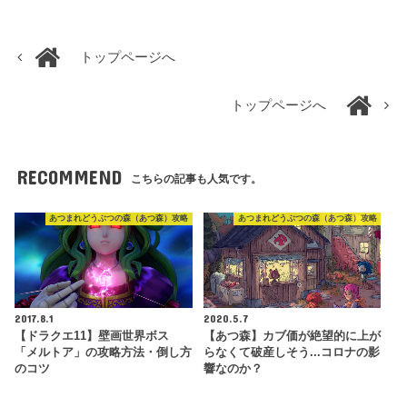
トップページへ
トップページへ
RECOMMEND
こちらの記事も人気です。
あつまれどうぶつの森（あつ森）攻略
あつまれどうぶつの森（あつ森）攻略
2017.8.1
2020.5.7
【ドラクエ11】壁画世界ボス
【あつ森】カブ価が絶望的に上が
「メルトア」の攻略方法・倒し方
らなくて破産しそう...コロナの影
のコツ
響なのか？