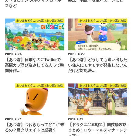
カ〜ゼビオン 入手アイテム・ボ
略法・弱点・攻撃パターンなど
スなど
あつまれどうぶつの森（あつ森）攻略
あつまれどうぶつの森（あつ森）攻略
2020.4.26
2020.4.27
【あつ森】日曜なのにTwitterで
【あつ森】どうしても追い出した
高額カブ呼び込みしてる人って時
い住人にモヤモヤが発生しないん
間操作…
だけど対処法…
あつまれどうぶつの森（あつ森）攻略
あつまれどうぶつの森（あつ森）攻略
2020.4.23
2017.7.31
【あつ森】つねきちってどこに来
【ドラクエ11/DQ11】闘技場攻略
るの？島クリエイトは必要？
まとめ！ロウ・マルティナ・レデ
ィマッ…