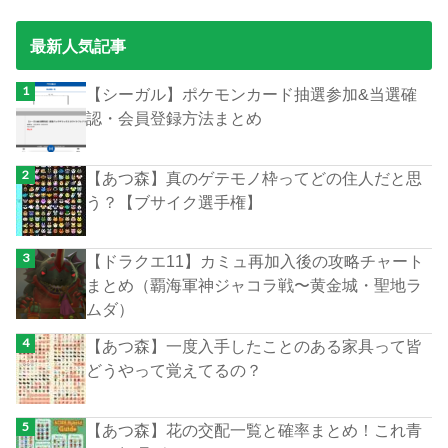
最新人気記事
【シーガル】ポケモンカード抽選参加&当選確
認・会員登録方法まとめ
【あつ森】真のゲテモノ枠ってどの住人だと思
う？【ブサイク選手権】
【ドラクエ11】カミュ再加入後の攻略チャート
まとめ（覇海軍神ジャコラ戦〜黄金城・聖地ラ
ムダ）
【あつ森】一度入手したことのある家具って皆
どうやって覚えてるの？
【あつ森】花の交配一覧と確率まとめ！これ青