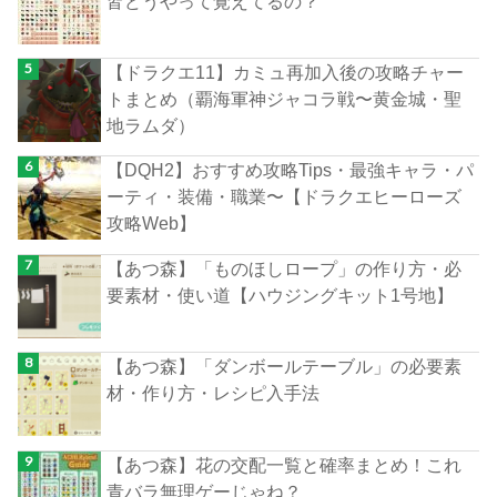
皆どうやって覚えてるの？
【ドラクエ11】カミュ再加入後の攻略チャー
トまとめ（覇海軍神ジャコラ戦〜黄金城・聖
地ラムダ）
【DQH2】おすすめ攻略Tips・最強キャラ・パ
ーティ・装備・職業〜【ドラクエヒーローズ
攻略Web】
【あつ森】「ものほしロープ」の作り方・必
要素材・使い道【ハウジングキット1号地】
【あつ森】「ダンボールテーブル」の必要素
材・作り方・レシピ入手法
【あつ森】花の交配一覧と確率まとめ！これ
青バラ無理ゲーじゃね？