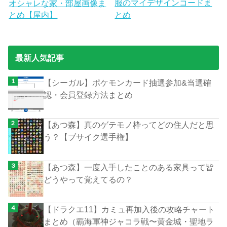
服のマイデザインコードま
オシャレな家・部屋画像ま
とめ【屋内】
とめ
最新人気記事
【シーガル】ポケモンカード抽選参加&当選確
認・会員登録方法まとめ
【あつ森】真のゲテモノ枠ってどの住人だと思
う？【ブサイク選手権】
【あつ森】一度入手したことのある家具って皆
どうやって覚えてるの？
【ドラクエ11】カミュ再加入後の攻略チャート
まとめ（覇海軍神ジャコラ戦〜黄金城・聖地ラ