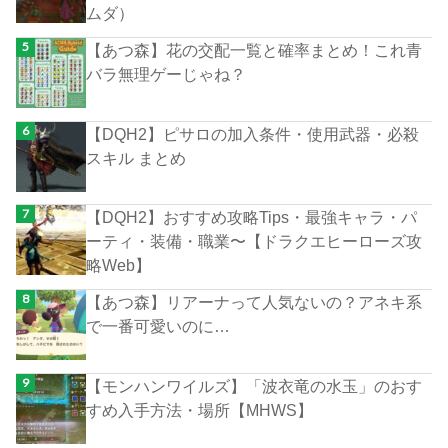
ムダ）
【あつ森】花の交配一覧と確率まとめ！これ青
バラ無理ゲーじゃね？
【DQH2】ピサロの加入条件・使用武器・必殺
スキル まとめ
【DQH2】おすすめ攻略Tips・最強キャラ・パ
ーティ・装備・職業〜【ドラクエヒーローズ攻
略Web】
【あつ森】リアーナって人気ないの？アネキ系
で一番可愛いのに…
【モンハンワイルズ】「波衣竜の水玉」のおす
すめ入手方法・場所【MHWS】