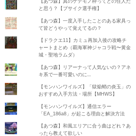
【あつ森】真のゲテモノ枠ってどの住人だ
と思う？【ブサイク選手権】
【あつ森】一度入手したことのある家具っ
て皆どうやって覚えてるの？
【ドラクエ11】カミュ再加入後の攻略チ
ャートまとめ（覇海軍神ジャコラ戦〜黄金
城・聖地ラムダ）
【あつ森】リアーナって人気ないの？アネ
キ系で一番可愛いのに...
【モンハンワイルズ】「獄焔蛸の炎玉」の
おすすめ入手方法・場所【MHWS】
【モンハンワイルズ】通信エラー
「EA_186a8」が起こる理由と解決方法
【あつ森】和風エリアに合う曲はどれ？あ
ったら教えて欲しい