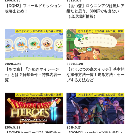
【DQH2】フィールドミッション
【あつ森】ロウニンアジは激レア
攻略まとめ！
級だと思う。300餌でも出ない
（出現場所情報）
あつまれどうぶつの森（あつ森）攻略
あつまれどうぶつの森（あつ森）攻略
2020.3.20
2020.3.20
【あつ森】「たぬきマイレージ
【どうぶつの森スイッチ】基本的
+」とは？解禁条件・特典内容一
な操作方法一覧！走る方法・セー
覧
ブする方法など
あつまれどうぶつの森（あつ森）攻略
あつまれどうぶつの森（あつ森）攻略
2016.5.29
2016.5.21
【DQH2/ヒーローズ2】攻略チャ
【DQH2】ハッサンの加入条件・