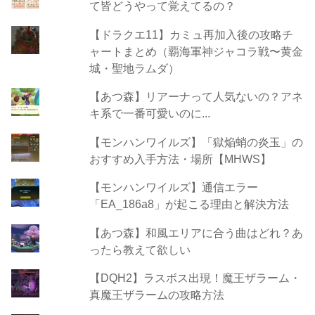
て皆どうやって覚えてるの？
【ドラクエ11】カミュ再加入後の攻略チ
ャートまとめ（覇海軍神ジャコラ戦〜黄金
城・聖地ラムダ）
【あつ森】リアーナって人気ないの？アネ
キ系で一番可愛いのに...
【モンハンワイルズ】「獄焔蛸の炎玉」の
おすすめ入手方法・場所【MHWS】
【モンハンワイルズ】通信エラー
「EA_186a8」が起こる理由と解決方法
【あつ森】和風エリアに合う曲はどれ？あ
ったら教えて欲しい
【DQH2】ラスボス出現！魔王ザラーム・
真魔王ザラームの攻略方法