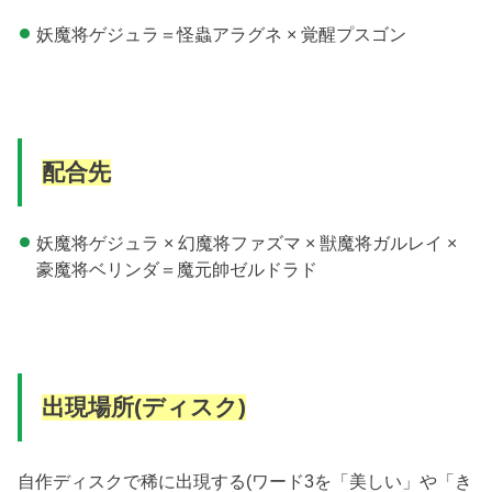
妖魔将ゲジュラ＝怪蟲アラグネ × 覚醒プスゴン
配合先
妖魔将ゲジュラ × 幻魔将ファズマ × 獣魔将ガルレイ ×
豪魔将ベリンダ＝魔元帥ゼルドラド
出現場所(ディスク)
自作ディスクで稀に出現する(ワード3を「美しい」や「き