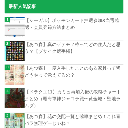
最新人気記事
【シーガル】ポケモンカード抽選参加&当選確
認・会員登録方法まとめ
【あつ森】真のゲテモノ枠ってどの住人だと思
う？【ブサイク選手権】
【あつ森】一度入手したことのある家具って皆
どうやって覚えてるの？
【ドラクエ11】カミュ再加入後の攻略チャート
まとめ（覇海軍神ジャコラ戦〜黄金城・聖地ラ
ムダ）
【あつ森】花の交配一覧と確率まとめ！これ青
バラ無理ゲーじゃね？