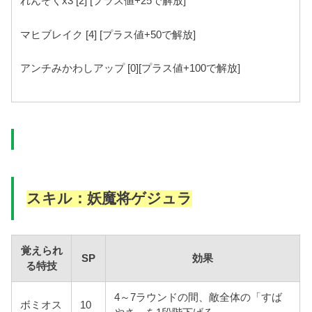
れんぞくx3 [2] [プラス値+25で解放]
マヒブレイク [4] [プラス値+50で解放]
アンチみかわしアップ [0][プラス値+100で解放]
スキル：妖魔将ゲジュラ
覚えられ
SP
効果
る特技
4～7ラウンドの間、敵全体の「すば
ボミオス
10