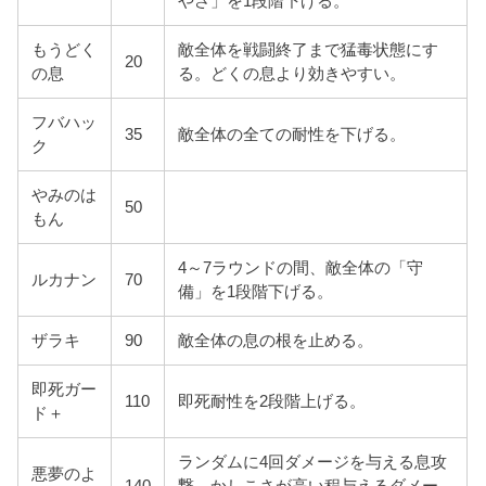
やさ」を1段階下げる。
もうどく
敵全体を戦闘終了まで猛毒状態にす
20
の息
る。どくの息より効きやすい。
フバハッ
35
敵全体の全ての耐性を下げる。
ク
やみのは
50
もん
4～7ラウンドの間、敵全体の「守
ルカナン
70
備」を1段階下げる。
ザラキ
90
敵全体の息の根を止める。
即死ガー
110
即死耐性を2段階上げる。
ド＋
ランダムに4回ダメージを与える息攻
悪夢のよ