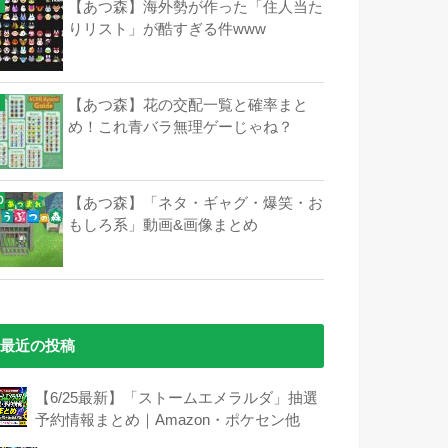
【あつ森】海外勢が作った「住人当た
りリスト」が酷すぎる件www
【あつ森】花の交配一覧と確率まと
め！これ青バラ無理ゲーじゃね？
【あつ森】「ネタ・ギャグ・爆笑・お
もしろ系」動画&画像まとめ
最近の投稿
【6/25最新】「ストームエメラルダ」抽選
予約情報まとめ｜Amazon・ポケセン他