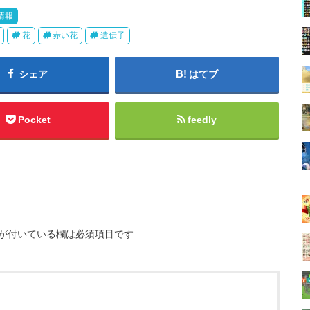
h情報
花
赤い花
遺伝子
シェア
はてブ
Pocket
feedly
が付いている欄は必須項目です