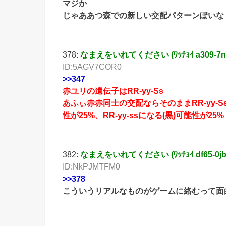
マジか
じゃああつ森での新しい交配パターンぽいな
378:
なまえをいれてください (ﾜｯﾁｮｲ a309-7nIC [
ID:5AGV7COR0
>>347
赤ユリの遺伝子はRR-yy-Ss
あふぃ赤赤同士の交配ならそのままRR-yy-Ss
性が25%、RR-yy-ssになる(黒)可能性が25%
382:
なまえをいれてください (ﾜｯﾁｮｲ df65-0jb0 [1
ID:NkPJMTFM0
>>378
こういうリアルなものがゲームに絡むって面