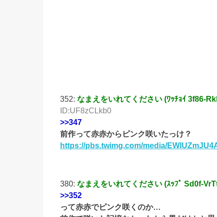
352:
なまえをいれてください (ﾜｯﾁｮｲ 3f86-RkEl [
ID:UF8zCLkb0
>>347
前作って赤赤からピンク咲いたっけ？
https://pbs.twimg.com/media/EWIUZmJ
380:
なまえをいれてください (ｽｯﾌﾟ Sd0f-VrTt [1
>>352
って赤赤でピンク咲くのか…