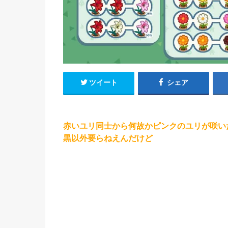
ツイート
シェア
赤いユリ同士から何故かピンクのユリが咲い
黒以外要らねえんだけど