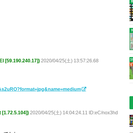
59.190.240.17])
2020/04/25(土) 13:57:26.68
U4As2uRO?format=jpg&name=medium
.72.5.104])
2020/04/25(土) 14:04:24.11 ID:eC/nox3hd