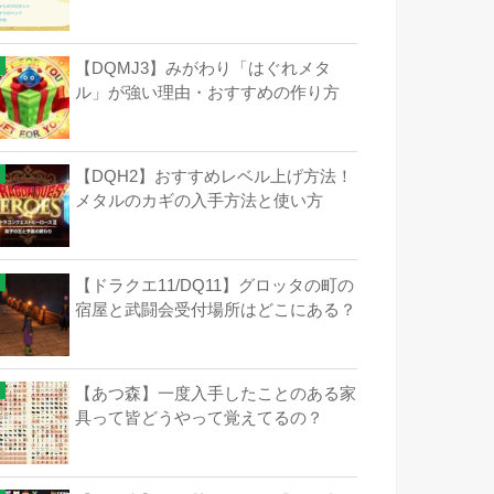
【DQMJ3】みがわり「はぐれメタ
ル」が強い理由・おすすめの作り方
【DQH2】おすすめレベル上げ方法！
メタルのカギの入手方法と使い方
【ドラクエ11/DQ11】グロッタの町の
宿屋と武闘会受付場所はどこにある？
【あつ森】一度入手したことのある家
具って皆どうやって覚えてるの？