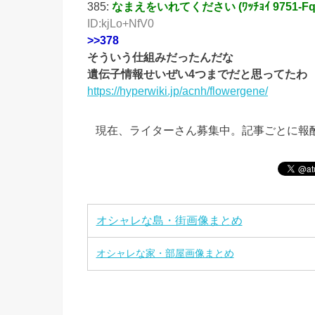
385:
なまえをいれてください (ﾜｯﾁｮｲ 9751-FqSX 
ID:kjLo+NfV0
>>378
そういう仕組みだったんだな
遺伝子情報せいぜい4つまでだと思ってたわ
https://hyperwiki.jp/acnh/flowergene/
現在、ライターさん募集中。記事ごとに報
オシャレな島・街画像まとめ
オシャレな家・部屋画像まとめ