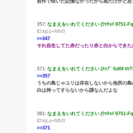
前作で咲いた記憶なかったから黒だけかと思
357:
なまえをいれてください (ﾜｯﾁｮｲ 9751-FqSX 
ID:kjLo+NfV0
>>347
それ自生してた赤だったり赤と白からできた
371:
なまえをいれてください (ｽｯﾌﾟ Sd0f-VrTt [1
>>357
うちの島じゃユリは存在しないから他所の島
白は持ってすらないから謎なんだよな
381:
なまえをいれてください (ﾜｯﾁｮｲ 9751-FqSX 
ID:kjLo+NfV0
>>371