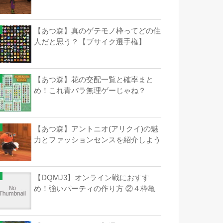
【あつ森】真のゲテモノ枠ってどの住
人だと思う？【ブサイク選手権】
【あつ森】花の交配一覧と確率まと
め！これ青バラ無理ゲーじゃね？
【あつ森】アントニオ(アリクイ)の魅
力とファッションセンスを紹介しよう
【DQMJ3】オンライン戦におすす
め！強いパーティの作り方 ②４枠亀