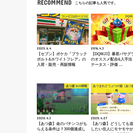
RECOMMEND
こちらの記事も人気です。
コンビニ(ローソン)
DQM
2025.6.4
2016.4.3
【セブン】ポケカ「ブラック
【DQMJ3】暴君バサグ
ボルト&ホワイトフレア」の
のオススメ配合&入手法
入荷・販売・再販情報
テータス・評価 …
あつ森 5ch情報
あつまれどうぶつの森（あつ
略
2020.4.3
2020.4.27
【あつ森】金のパチンコがも
【あつ森】どうしても
らえる条件は？300個達成し
したい住人にモヤモヤ