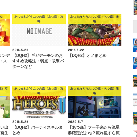
J3
あつまれどうぶつの森（あつ森）攻
あつまれどうぶつの森（あつ森）攻
略
略
2016.5.26
2016.5.22
ランデ
【DQH2】ギガデーモンのお
【DQH2】オノまとめ
・ス
すすめ攻略法・弱点・攻撃パ
ターンなど
森）攻
あつまれどうぶつの森（あつ森）攻
あつまれどうぶつの森（あつ森）攻
略
略
2016.5.26
2020.5.7
追い出
【DQH2】パーティスキルま
【あつ森】フー子来たら流星
が発生
とめ
群確定だよね？流れ星すら流