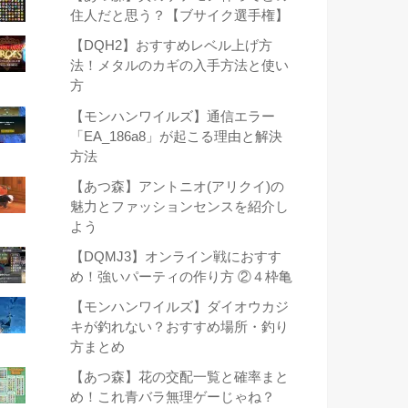
住人だと思う？【ブサイク選手権】
【DQH2】おすすめレベル上げ方
法！メタルのカギの入手方法と使い
方
【モンハンワイルズ】通信エラー
「EA_186a8」が起こる理由と解決
方法
【あつ森】アントニオ(アリクイ)の
魅力とファッションセンスを紹介し
よう
【DQMJ3】オンライン戦におすす
め！強いパーティの作り方 ②４枠亀
【モンハンワイルズ】ダイオウカジ
キが釣れない？おすすめ場所・釣り
方まとめ
【あつ森】花の交配一覧と確率まと
め！これ青バラ無理ゲーじゃね？