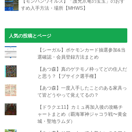
【モンハンワイルズ】「護兇爪竜の宝玉」のおす
すめ入手方法・場所【MHWS】
人気の投稿とページ
【シーガル】ポケモンカード抽選参加&当
選確認・会員登録方法まとめ
【あつ森】真のゲテモノ枠ってどの住人だ
と思う？【ブサイク選手権】
【あつ森】一度入手したことのある家具っ
て皆どうやって覚えてるの？
【ドラクエ11】カミュ再加入後の攻略チ
ャートまとめ（覇海軍神ジャコラ戦〜黄金
城・聖地ラムダ）