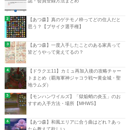
認・会員登録方法まとめ
【あつ森】真のゲテモノ枠ってどの住人だと
思う？【ブサイク選手権】
【あつ森】一度入手したことのある家具って
皆どうやって覚えてるの？
【ドラクエ11】カミュ再加入後の攻略チャー
トまとめ（覇海軍神ジャコラ戦〜黄金城・聖
地ラムダ）
【モンハンワイルズ】「獄焔蛸の炎玉」のお
すすめ入手方法・場所【MHWS】
【あつ森】和風エリアに合う曲はどれ？あっ
たら教えて欲しい