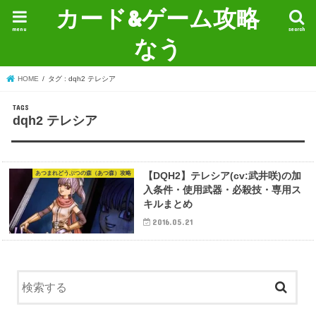
カード&ゲーム攻略
menu
search
なう
HOME
タグ : dqh2 テレシア
dqh2 テレシア
あつまれどうぶつの森（あつ森）攻略
【DQH2】テレシア(cv:武井咲)の加
入条件・使用武器・必殺技・専用ス
キルまとめ
2016.05.21