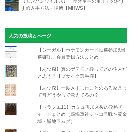
【モンハンワイルズ】「護兇爪竜の宝玉」のおす
すめ入手方法・場所【MHWS】
人気の投稿とページ
【シーガル】ポケモンカード抽選参加&当
選確認・会員登録方法まとめ
【あつ森】真のゲテモノ枠ってどの住人だ
と思う？【ブサイク選手権】
【あつ森】一度入手したことのある家具っ
て皆どうやって覚えてるの？
【ドラクエ11】カミュ再加入後の攻略チ
ャートまとめ（覇海軍神ジャコラ戦〜黄金
城・聖地ラムダ）