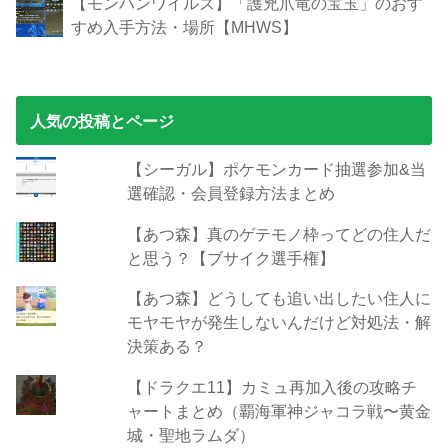
【モンハンワイルズ】「護兇爪竜の宝玉」のおす
すめ入手方法・場所【MHWS】
人気の投稿とページ
【シーガル】ポケモンカード抽選参加&当
選確認・会員登録方法まとめ
【あつ森】真のゲテモノ枠ってどの住人だ
と思う？【ブサイク選手権】
【あつ森】どうしても追い出したい住人に
モヤモヤが発生しないんだけど対処法・解
決策ある？
【ドラクエ11】カミュ再加入後の攻略チ
ャートまとめ（覇海軍神ジャコラ戦〜黄金
城・聖地ラムダ）