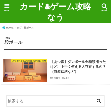
カード&ゲーム攻略
menu
search
なう
HOME
タグ : 段ボール
段ボール
あつまれどうぶつの森（あつ森）攻略
【あつ森】ダンボール全種類揃った
けど、上手く使える人存在するの？
（特産絵柄など）
2020.05.05