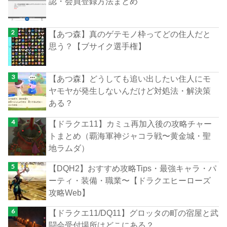
認・会員登録方法まとめ
【あつ森】真のゲテモノ枠ってどの住人だと
思う？【ブサイク選手権】
【あつ森】どうしても追い出したい住人にモ
ヤモヤが発生しないんだけど対処法・解決策
ある？
【ドラクエ11】カミュ再加入後の攻略チャー
トまとめ（覇海軍神ジャコラ戦〜黄金城・聖
地ラムダ）
【DQH2】おすすめ攻略Tips・最強キャラ・パ
ーティ・装備・職業〜【ドラクエヒーローズ
攻略Web】
【ドラクエ11/DQ11】グロッタの町の宿屋と武
闘会受付場所はどこにある？