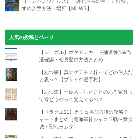
【モンハンワイルズ】「護兇爪竜の宝玉」のおす
すめ入手方法・場所【MHWS】
人気の投稿とページ
【シーガル】ポケモンカード抽選参加&当
選確認・会員登録方法まとめ
【あつ森】真のゲテモノ枠ってどの住人だ
と思う？【ブサイク選手権】
【あつ森】一度入手したことのある家具っ
て皆どうやって覚えてるの？
【ドラクエ11】カミュ再加入後の攻略チ
ャートまとめ（覇海軍神ジャコラ戦〜黄金
城・聖地ラムダ）