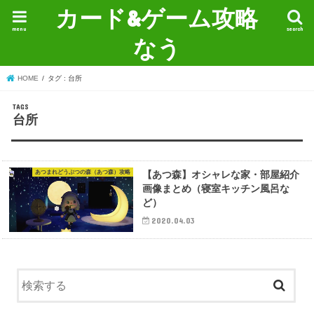
カード&ゲーム攻略
menu
search
なう
HOME
タグ : 台所
台所
あつまれどうぶつの森（あつ森）攻略
【あつ森】オシャレな家・部屋紹介
画像まとめ（寝室キッチン風呂な
ど）
2020.04.03