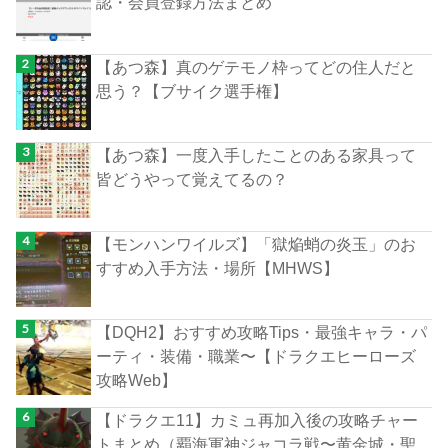
認・会員登録方法まとめ
【あつ森】真のゲテモノ枠ってどの住人だと
思う？【ブサイク選手権】
【あつ森】一度入手したことのある家具って
皆どうやって覚えてるの？
【モンハンワイルズ】「獄焔蛸の炎玉」のお
すすめ入手方法・場所【MHWS】
【DQH2】おすすめ攻略Tips・最強キャラ・パ
ーティ・装備・職業〜【ドラクエヒーローズ
攻略Web】
【ドラクエ11】カミュ再加入後の攻略チャー
トまとめ（覇海軍神ジャコラ戦〜黄金城・聖