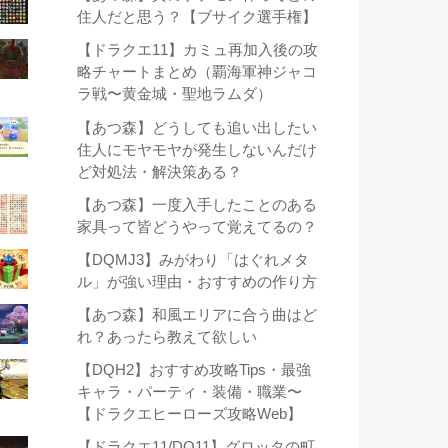
住人だと思う？【ブサイク選手権】
【ドラクエ11】カミュ再加入後の攻
略チャートまとめ（覇海軍神ジャコ
ラ戦〜黄金城・聖地ラムダ）
【あつ森】どうしても追い出したい
住人にモヤモヤが発生しないんだけ
ど対処法・解決策ある？
【あつ森】一度入手したことのある
家具って皆どうやって覚えてるの？
【DQMJ3】みがわり「はぐれメタ
ル」が強い理由・おすすめの作り方
【あつ森】和風エリアに合う曲はど
れ？あったら教えて欲しい
【DQH2】おすすめ攻略Tips・最強
キャラ・パーティ・装備・職業〜
【ドラクエヒーローズ攻略Web】
【ドラクエ11/DQ11】グロッタの町