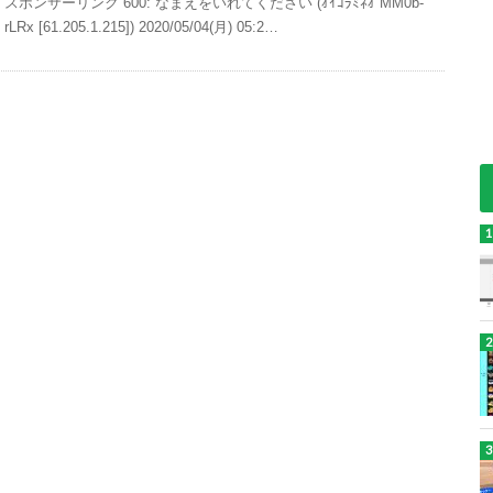
スポンサーリンク 600: なまえをいれてください (ｵｲｺﾗﾐﾈｵ MM0b-
rLRx [61.205.1.215]) 2020/05/04(月) 05:2…