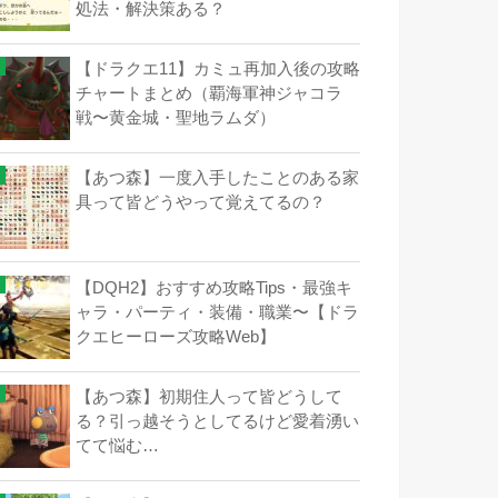
処法・解決策ある？
【ドラクエ11】カミュ再加入後の攻略
チャートまとめ（覇海軍神ジャコラ
戦〜黄金城・聖地ラムダ）
【あつ森】一度入手したことのある家
具って皆どうやって覚えてるの？
【DQH2】おすすめ攻略Tips・最強キ
ャラ・パーティ・装備・職業〜【ドラ
クエヒーローズ攻略Web】
【あつ森】初期住人って皆どうして
る？引っ越そうとしてるけど愛着湧い
てて悩む…