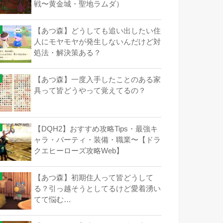
戦〜黄金城・聖地ラムダ）
【あつ森】どうしても追い出したい住
人にモヤモヤが発生しないんだけど対
処法・解決策ある？
【あつ森】一度入手したことのある家
具って皆どうやって覚えてるの？
【DQH2】おすすめ攻略Tips・最強キ
ャラ・パーティ・装備・職業〜【ドラ
クエヒーローズ攻略Web】
【あつ森】初期住人って皆どうして
る？引っ越そうとしてるけど愛着湧い
てて悩む…