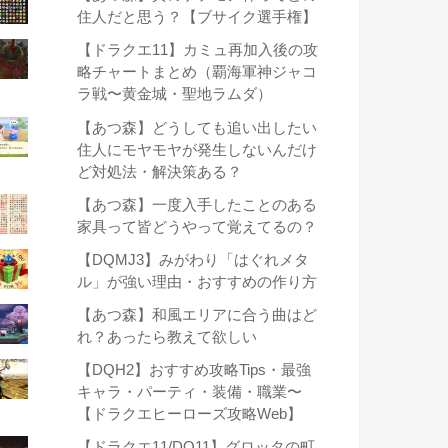
住人だと思う？【ブサイク選手権】
【ドラクエ11】カミュ再加入後の攻
略チャートまとめ（覇海軍神ジャコ
ラ戦〜黄金城・聖地ラムダ）
【あつ森】どうしても追い出したい
住人にモヤモヤが発生しないんだけ
ど対処法・解決策ある？
【あつ森】一度入手したことのある
家具って皆どうやって覚えてるの？
【DQMJ3】みがわり「はぐれメタ
ル」が強い理由・おすすめの作り方
【あつ森】和風エリアに合う曲はど
れ？あったら教えて欲しい
【DQH2】おすすめ攻略Tips・最強
キャラ・パーティ・装備・職業〜
【ドラクエヒーローズ攻略Web】
【ドラクエ11/DQ11】グロッタの町