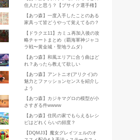
住人だと思う？【ブサイク選手権】
【あつ森】一度入手したことのある
家具って皆どうやって覚えてるの？
【ドラクエ11】カミュ再加入後の攻
略チャートまとめ（覇海軍神ジャコ
ラ戦〜黄金城・聖地ラムダ）
【あつ森】和風エリアに合う曲はど
れ？あったら教えて欲しい
【あつ森】アントニオ(アリクイ)の
魅力とファッションセンスを紹介し
よう
【あつ森】カジキマグロの模型が小
さすぎる件wwww
【あつ森】住民の家でもらえるレシ
ピはどれくらいの頻度？
【DQMJ3】魔女グレイツェルのオ
ススメ配合&入手法・ステータス・