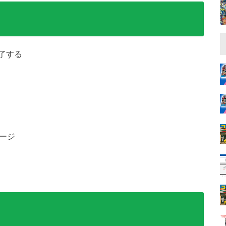
了する
ージ