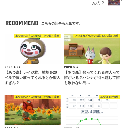
んの？
RECOMMEND
こちらの記事も人気です。
あつまれどうぶつの森（あつ森）攻略
あつまれどうぶつの森（あつ森）攻略
2020.4.24
2020.5.4
【あつ森】レイジ君、雑草を20
【あつ森】歌ってくれる住人って
ベルで買い取ってくれるとか聖人
誰がいる？ハンナが引っ越して誰
すぎん？
も歌わない島…
あつまれどうぶつの森（あつ森）攻略
あつ森 5ch情報