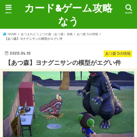
カード&ゲーム攻略
menu
search
なう
HOME
あつまれどうぶつの森（あつ森）攻略
あつ森 5ch情報
【あつ森】ヨナグニサンの模型がエグい件
2020.04.10
あつ森 5ch情報
【あつ森】ヨナグニサンの模型がエグい件