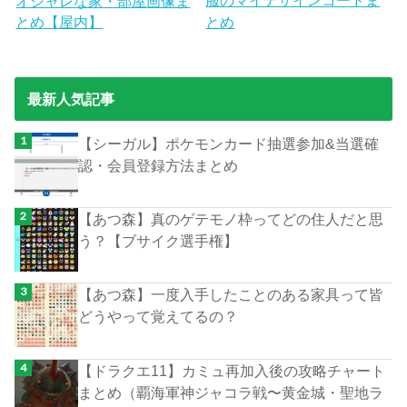
服のマイデザインコードま
オシャレな家・部屋画像ま
とめ【屋内】
とめ
最新人気記事
【シーガル】ポケモンカード抽選参加&当選確
認・会員登録方法まとめ
【あつ森】真のゲテモノ枠ってどの住人だと思
う？【ブサイク選手権】
【あつ森】一度入手したことのある家具って皆
どうやって覚えてるの？
【ドラクエ11】カミュ再加入後の攻略チャート
まとめ（覇海軍神ジャコラ戦〜黄金城・聖地ラ