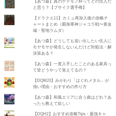
【あつ森】真のゲテモノ枠ってどの住人だ
と思う？【ブサイク選手権】
【ドラクエ11】カミュ再加入後の攻略チ
ャートまとめ（覇海軍神ジャコラ戦〜黄金
城・聖地ラムダ）
【あつ森】どうしても追い出したい住人に
モヤモヤが発生しないんだけど対処法・解
決策ある？
【あつ森】一度入手したことのある家具っ
て皆どうやって覚えてるの？
【DQMJ3】みがわり「はぐれメタル」が
強い理由・おすすめの作り方
【あつ森】和風エリアに合う曲はどれ？あ
ったら教えて欲しい
【DQH2】おすすめ攻略Tips・最強キャ