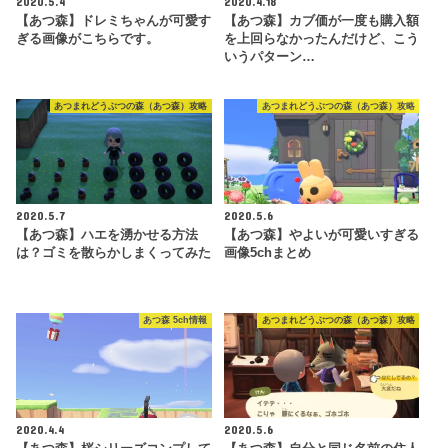
2020.5.4
2020.4.18
【あつ森】ドレミちゃんが可愛す
【あつ森】カブ価が一度も購入額
ぎる画像がこちらです。
を上回らなかったんだけど、こう
いうパターン…
あつまれどうぶつの森（あつ森）攻略
あつまれどうぶつの森（あつ森）攻略
2020.5.7
2020.5.6
【あつ森】ハエを湧かせる方法
【あつ森】やよいが可愛いすぎる
は？ゴミを散らかしまくってみた
画像5chまとめ
あつ森 5ch情報
あつまれどうぶつの森（あつ森）攻略
2020.4.4
2020.5.6