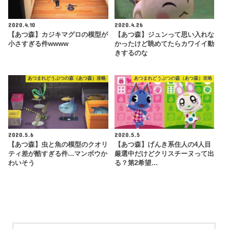
2020.4.10
2020.4.26
【あつ森】カジキマグロの模型が
【あつ森】ジュンって思い入れな
小さすぎる件wwww
かったけど眺めてたらカワイイ動
きするのな
あつまれどうぶつの森（あつ森）攻略
あつまれどうぶつの森（あつ森）攻略
2020.5.6
2020.5.5
【あつ森】虫と魚の模型のクオリ
【あつ森】げんき系住人の4人目
ティ差が酷すぎる件...マンボウか
厳選中だけどクリスチーヌって出
わいそう
る？第2希望…