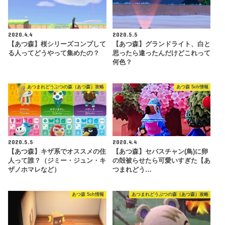
2020.4.4
2020.5.5
【あつ森】桜シリーズコンプして
【あつ森】グランドライト、白と
る人ってどうやって集めたの？
思ったら違ったんだけどこれって
何色？
あつまれどうぶつの森（あつ森）攻略
あつ森 5ch情報
2020.5.5
2020.4.4
【あつ森】キザ系でオススメの住
【あつ森】セバスチャン(鳥)に卵
人って誰？（ジミー・ジュン・キ
の殻被らせたら可愛いすぎた【あ
ザノホマレなど）
つまれどう…
あつ森 5ch情報
あつまれどうぶつの森（あつ森）攻略