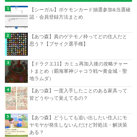
【シーガル】ポケモンカード抽選参加&当選確
認・会員登録方法まとめ
【あつ森】真のゲテモノ枠ってどの住人だと
思う？【ブサイク選手権】
【ドラクエ11】カミュ再加入後の攻略チャー
トまとめ（覇海軍神ジャコラ戦〜黄金城・聖
地ラムダ）
【あつ森】一度入手したことのある家具って
皆どうやって覚えてるの？
【あつ森】どうしても追い出したい住人にモ
ヤモヤが発生しないんだけど対処法・解決策
ある？