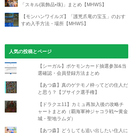
「スキル(装飾品•珠)」まとめ【MHWS】
【モンハンワイルズ】「護兇爪竜の宝玉」のおす
すめ入手方法・場所【MHWS】
人気の投稿とページ
【シーガル】ポケモンカード抽選参加&当
選確認・会員登録方法まとめ
【あつ森】真のゲテモノ枠ってどの住人だ
と思う？【ブサイク選手権】
【ドラクエ11】カミュ再加入後の攻略チ
ャートまとめ（覇海軍神ジャコラ戦〜黄金
城・聖地ラムダ）
【あつ森】どうしても追い出したい住人に