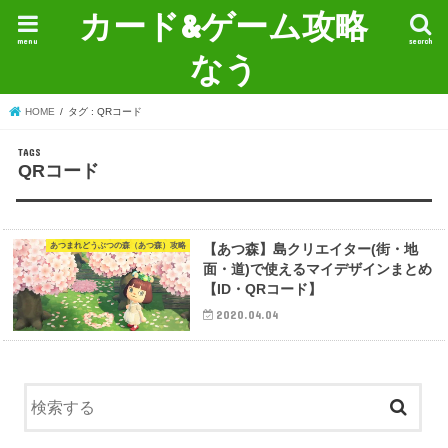
カード&ゲーム攻略
menu
search
なう
HOME
タグ : QRコード
QRコード
あつまれどうぶつの森（あつ森）攻略
【あつ森】島クリエイター(街・地
面・道)で使えるマイデザインまとめ
【ID・QRコード】
2020.04.04