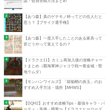
認・会員登録方法まとめ
【あつ森】真のゲテモノ枠ってどの住人だと
思う？【ブサイク選手権】
【あつ森】一度入手したことのある家具って
皆どうやって覚えてるの？
【ドラクエ11】カミュ再加入後の攻略チャー
トまとめ（覇海軍神ジャコラ戦〜黄金城・聖
地ラムダ）
【モンハンワイルズ】「獄焔蛸の炎玉」のお
すすめ入手方法・場所【MHWS】
【DQH2】おすすめ攻略Tips・最強キャラ・パ
ーティ・装備・職業〜【ドラクエヒーローズ