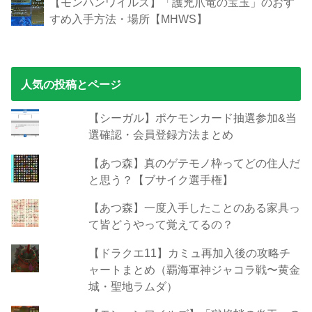
【モンハンワイルズ】「護兇爪竜の宝玉」のおす
すめ入手方法・場所【MHWS】
人気の投稿とページ
【シーガル】ポケモンカード抽選参加&当
選確認・会員登録方法まとめ
【あつ森】真のゲテモノ枠ってどの住人だ
と思う？【ブサイク選手権】
【あつ森】一度入手したことのある家具っ
て皆どうやって覚えてるの？
【ドラクエ11】カミュ再加入後の攻略チ
ャートまとめ（覇海軍神ジャコラ戦〜黄金
城・聖地ラムダ）