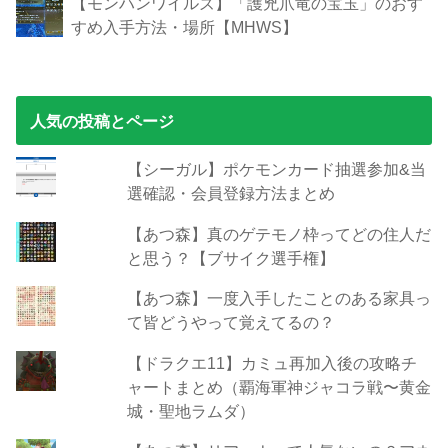
【モンハンワイルズ】「護兇爪竜の宝玉」のおす
すめ入手方法・場所【MHWS】
人気の投稿とページ
【シーガル】ポケモンカード抽選参加&当
選確認・会員登録方法まとめ
【あつ森】真のゲテモノ枠ってどの住人だ
と思う？【ブサイク選手権】
【あつ森】一度入手したことのある家具っ
て皆どうやって覚えてるの？
【ドラクエ11】カミュ再加入後の攻略チ
ャートまとめ（覇海軍神ジャコラ戦〜黄金
城・聖地ラムダ）